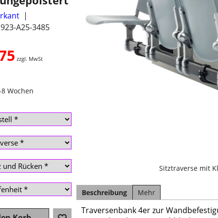
ungepolstert
erkant
2923-A25-3485
.75
zzgl. MwSt
4-8 Wochen
Sitztraverse mit K
Beschreibung
Mehr
Traversenbank 4er zur Wandbefesti
den Korb