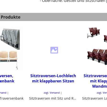
- Oberfläche: Gestell und Sitzschale
 Produkte
aversen,
Sitztraversen-Lochblech
Sitztravers
senbank
mit klappbaren Sitzen
mit Klap
Wandm
ersand
zzgl. Versand
zzgl. Ve
, Traversenbank
Sitztraversen mit Sitz und Rücken aus Lochblech. Traversenbänke mit klappbaren Sitzen