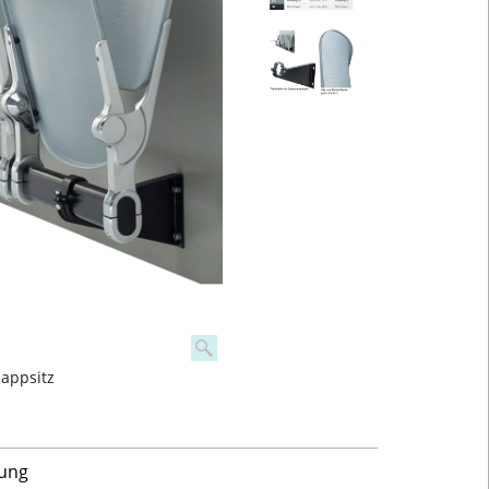
lappsitz
gung