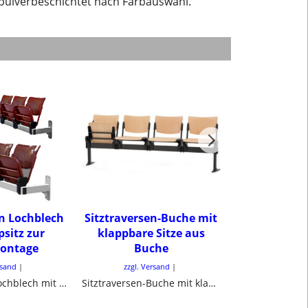
n pulverbeschichtet nach Farbauswahl.
en Lochblech
Sitztraversen-Buche mit
Sitztraverse 
psitz zur
klappbare Sitze aus
Rücken aus
ontage
Buche
Wandmo
rsand
zzgl. Versand
zzgl. Ve
Sitztraversen Lochblech mit Klappsitz zur Wandmontage
Sitztraversen-Buche mit klappbare Sitze
zur Wand