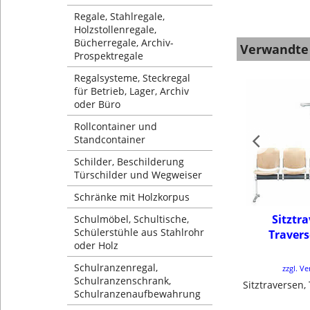
Regale, Stahlregale,
Holzstollenregale,
Bücherregale, Archiv-
Verwandte
Prospektregale
Regalsysteme, Steckregal
für Betrieb, Lager, Archiv
oder Büro
Rollcontainer und
Standcontainer
Schilder, Beschilderung
Türschilder und Wegweiser
Schränke mit Holzkorpus
Sitztr
Schulmöbel, Schultische,
Schülerstühle aus Stahlrohr
Traver
oder Holz
Schulranzenregal,
zzgl. V
Schulranzenschrank,
Sitztraversen
Schulranzenaufbewahrung