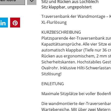
Sitz und Rücken aus Lochblech
Sitz klappbar, ungepolstert
Traversenbank 4er Wandmontage – Kla
XL-Flurlösung
KURZBESCHREIBUNG
Platzsparende 4er-Traversenbank zu
Kapazitätsansprüche. Alle vier Sitze
automatisch klappbar (Tiefe nur 36 c
Rücken aus ergonomischem, 2 mm sta
Sicherheitskanten. Hochstabiles Ges
Ovalrohr. Inklusive Hilti-Schwerlast
Sitzlösung!
EINLEITUNG
Maximale Sitzplätze bei voller Boden
Die wandmontierte 4er-Traversenbank 
Wartebereiche. Mit über zwei Metern B