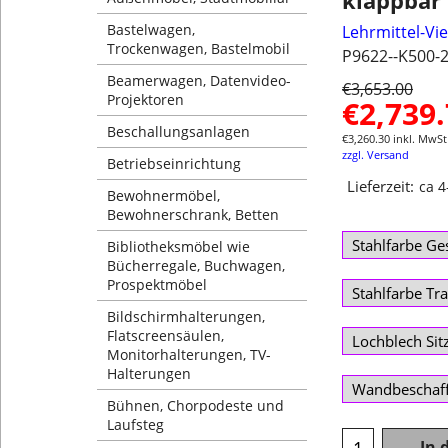
klappbar 
Bastelwagen,
Lehrmittel-Vi
Trockenwagen, Bastelmobil
P9622--K500-
Beamerwagen, Datenvideo-
€
3,653.00
Projektoren
€
2,739
Beschallungsanlagen
€
3,260.30
inkl. MwSt
zzgl. Versand
Betriebseinrichtung
Lieferzeit:
ca 
Bewohnermöbel,
Bewohnerschrank, Betten
Bibliotheksmöbel wie
Bücherregale, Buchwagen,
Prospektmöbel
Bildschirmhalterungen,
Flatscreensäulen,
Monitorhalterungen, TV-
Halterungen
Bühnen, Chorpodeste und
Laufsteg
In 