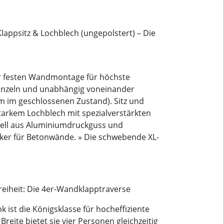
ppsitz & Lochblech (ungepolstert) – Die
r festen Wandmontage für höchste
 einzeln und unabhängig voneinander
m im geschlossenen Zustand). Sitz und
rkem Lochblech mit spezialverstärkten
tell aus Aluminiumdruckguss und
anker für Betonwände. » Die schwebende XL-
freiheit: Die 4er-Wandklapptraverse
ist die Königsklasse für hocheffiziente
reite bietet sie vier Personen gleichzeitig