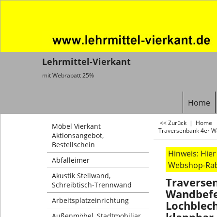
Lehrmittel-Vierkant
mit Webrabatt 25%
Home
<< Zurück
|
Home
Möbel Vierkant
Traversenbank 4er Wa
Aktionsangebot,
Bestellschein
Hinweis: Hie
Abfalleimer
Webshop-Rab
Akustik Stellwand,
Traverse
Schreibtisch-Trennwand
Wandbefe
Arbeitsplatzeinrichtung
Lochblech
Außenmöbel, Stadtmobiliar