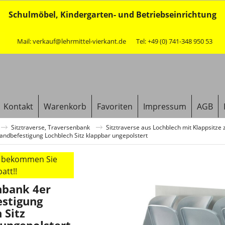
Schulmöbel, Kindergarten- und Betriebseinrichtung
Mail: verkauf@lehrmittel-vierkant.de
Tel: +49 (0) 741-348 950 53
Kontakt
Warenkorb
Favoriten
Impressum
AGB
Sitztraverse, Traversenbank
Sitztraverse aus Lochblech mit Klappsitz
ndbefestigung Lochblech Sitz klappbar ungepolstert
r bekommen Sie
att!!
nbank 4er
stigung
 Sitz