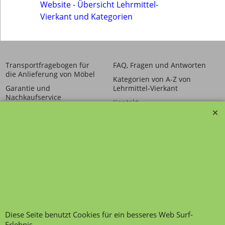
Website - Übersicht Lehrmittel-
Vierkant und Kategorien
Transportfragebogen für
FAQ, Fragen und Antworten
die Anlieferung von Möbel
Kategorien von A-Z von
Garantie und
Lehrmittel-Vierkant
Nachkaufservice
Kontakt
Ansprechpartner und
Telefonservice
Wir über uns
Hinweis zur
Impressum
Warenannahme
AGB
Datenschutzerklärung
Bestellung widerrufen
Diese Seite benutzt Cookies für ein besseres Web Surf-
Erlebnis.