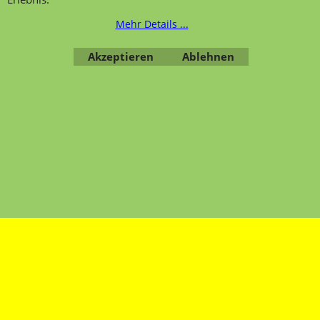
Mehr Details ...
Übersicht
Kategorien
,
Kontaktformular
,
Impressum
,
AGB
,
Datenschutz
Akzeptieren
Ablehnen
WebShop erstellt mit ShopFactory Shop Software.