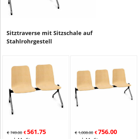
Sitztraverse mit Sitzschale auf
Stahlrohrgestell
561.75
756.00
€
€
€
749.00
€
1,008.00