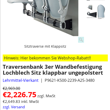
Sitztraverse mit Klappsitz
Hinweis: Hier bekommen Sie Webshop-Rabatt!!
Traversenbank 3er Wandbefestigung
Lochblech Sitz klappbar ungepolstert
Lehrmittel-Vierkant
P9621-K500-2239-A25-3480
€
2,969.00
€
2,226.75
zzgl. MwSt
€
2,649.83
inkl. MwSt
zzgl. Versand