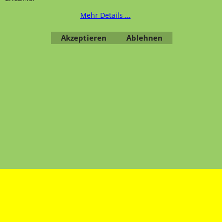
Bestellung widerrufen
Mehr Details ...
Akzeptieren
Ablehnen
Übersicht
Kategorien
,
Kontaktformular
,
Impressum
,
AGB
,
Datenschutz
WebShop erstellt mit ShopFactory Shop Software.