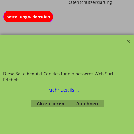
Datenschutzerklärung
Bestellung widerrufen
Übersicht
Kategorien
,
Kontaktformular
,
Impressum
,
AGB
,
Datenschutz
Diese Seite benutzt Cookies für ein besseres Web Surf-
Erlebnis.
Mehr Details ...
WebShop erstellt mit ShopFactory Shop Software.
Akzeptieren
Ablehnen