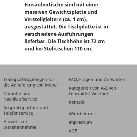
Einsäulentische sind mit einer
massiven Gewichtsplatte und
Verstellgleitern (ca. 1 cm),
ausgestattet. Die Tischplatte ist in
verschiedene Ausführungen
lieferbar. Die Tischhöhe ist 72 cm
und bei Stehtischen 110 cm.
Transportfragebogen für
FAQ, Fragen und Antworten
die Anlieferung von Möbel
Kategorien von A-Z von
Garantie und
Lehrmittel-Vierkant
Nachkaufservice
Kontakt
Ansprechpartner und
Telefonservice
Wir über uns
Hinweis zur
Impressum
Warenannahme
AGB