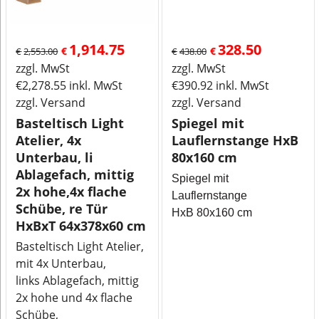
1,914.75
328.50
€
€
€
2,553.00
€
438.00
zzgl. MwSt
zzgl. MwSt
€
2,278.55
inkl. MwSt
€
390.92
inkl. MwSt
zzgl. Versand
zzgl. Versand
Basteltisch Light
Spiegel mit
Atelier, 4x
Lauflernstange HxB
Unterbau, li
80x160 cm
Ablagefach, mittig
Spiegel mit
2x hohe,4x flache
Lauflernstange
Schübe, re Tür
HxB 80x160 cm
HxBxT 64x378x60 cm
Basteltisch Light Atelier,
mit 4x Unterbau,
links Ablagefach, mittig
2x hohe und 4x flache
Schübe,