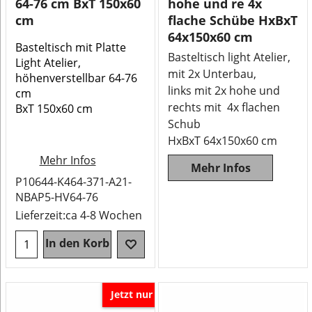
64-76 cm BxT 150x60
hohe und re 4x
cm
flache Schübe HxBxT
64x150x60 cm
Basteltisch mit Platte
Basteltisch light Atelier,
Light Atelier,
mit 2x Unterbau,
höhenverstellbar 64-76
links mit 2x hohe und
cm
rechts mit 4x flachen
BxT 150x60 cm
Schub
HxBxT 64x150x60 cm
Mehr Infos
Mehr Infos
P10644-K464-371-A21-
NBAP5-HV64-76
Lieferzeit:
ca 4-8 Wochen
In den Korb
Jetzt nur