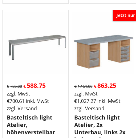
Jetzt nur
588.75
863.25
€
€
€
785.00
€
1,151.00
zzgl. MwSt
zzgl. MwSt
€
700.61
inkl. MwSt
€
1,027.27
inkl. MwSt
zzgl. Versand
zzgl. Versand
Basteltisch light
Basteltisch light
Atelier,
Atelier, 2x
höhenverstellbar
Unterbau, links 2x