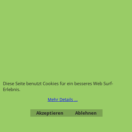
Transportfragebogen für
FAQ, Fragen und Antworten
die Anlieferung von Möbel
Kategorien von A-Z von
Garantie und
Lehrmittel-Vierkant
Nachkaufservice
Kontakt
Ansprechpartner und
Telefonservice
Wir über uns
Hinweis zur
Impressum
Warenannahme
AGB
Datenschutzerklärung
Bestellung widerrufen
Diese Seite benutzt Cookies für ein besseres Web Surf-
Erlebnis.
Mehr Details ...
Akzeptieren
Ablehnen
Übersicht
Kategorien
,
Kontaktformular
,
Impressum
,
AGB
,
Datenschutz