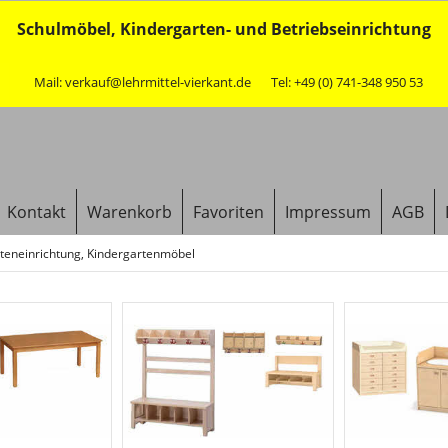
Schulmöbel, Kindergarten- und Betriebseinrichtung
Mail: verkauf@lehrmittel-vierkant.de
Tel: +49 (0) 741-348 950 53
Kontakt
Warenkorb
Favoriten
Impressum
AGB
teneinrichtung, Kindergartenmöbel