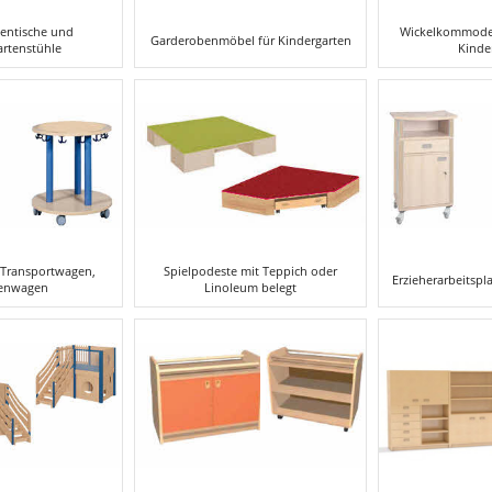
tentische und
Wickelkommode, 
Garderobenmöbel für Kindergarten
artenstühle
Kinde
 Transportwagen,
Spielpodeste mit Teppich oder
Erzieherarbeitspl
enwagen
Linoleum belegt