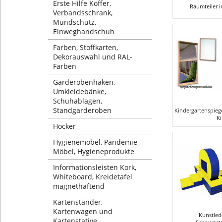
Erste Hilfe Koffer,
Raumteiler 
Verbandsschrank,
Mundschutz,
Einweghandschuh
Farben, Stoffkarten,
Dekorauswahl und RAL-
Farben
Garderobenhaken,
Umkleidebänke,
Schuhablagen,
Standgarderoben
Kindergartenspiege
K
Hocker
Hygienemöbel, Pandemie
Möbel, Hygieneprodukte
Informationsleisten Kork,
Whiteboard, Kreidetafel
magnethaftend
Kartenständer,
Kartenwagen und
Kunstled
Kartenstative
Schaumsto