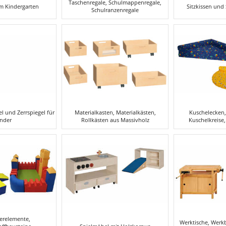
Taschenregale, Schulmappenregale,
im Kindergarten
Sitzkissen und
Schulranzenregale
l und Zerrspiegel für
Materialkasten, Materialkästen,
Kuschelecken,
inder
Rollkästen aus Massivholz
Kuschelkreise,
erelemente,
Werktische, Werk
ffbausteine,
Spielmöbel mit Holzkorpus