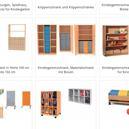
lburgen, Spielhaus,
Kindergartenschr
Krippenschrank und Krippenschränke
olz für Kindergarten
Breite
rank in Höhe 160 cm
Kindergartenschrank, Materialschrank
Kindergartenschr
ite 102 cm
mit Boxen
für Kin