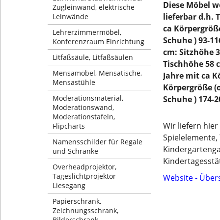
Diese Möbel w
Zugleinwand, elektrische
lieferbar d.h.
Leinwände
ca Körpergröß
Lehrerzimmermöbel,
Schuhe ) 93-11
Konferenzraum Einrichtung
cm: Sitzhöhe 3
Litfaßsäule, Litfaßsäulen
Tischhöhe 58 
Mensamöbel, Mensatische,
Jahre mit ca K
Mensastühle
Körpergröße (
Moderationsmaterial,
Schuhe ) 174-
Moderationswand,
Moderationstafeln,
Wir liefern hie
Flipcharts
Spielelemente,
Namensschilder für Regale
Kindergartengar
und Schränke
Kindertagesstät
Overheadprojektor,
Tageslichtprojektor
Website - Über
Liesegang
Papierschrank,
Zeichnungsschrank,
Bilderschrank