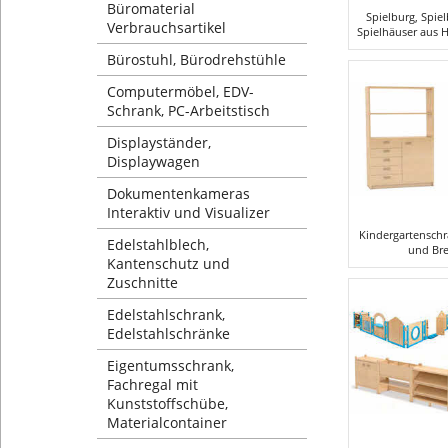
Büromaterial
Spielburg, Spie
Verbrauchsartikel
Spielhäuser aus H
Bürostuhl, Bürodrehstühle
Computermöbel, EDV-
Schrank, PC-Arbeitstisch
Displayständer,
Displaywagen
Dokumentenkameras
Interaktiv und Visualizer
Kindergartensch
Edelstahlblech,
und Bre
Kantenschutz und
Zuschnitte
Edelstahlschrank,
Edelstahlschränke
Eigentumsschrank,
Fachregal mit
Kunststoffschübe,
Materialcontainer