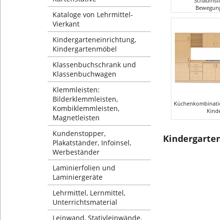
Bewegung
Kataloge von Lehrmittel-
Vierkant
Kindergarteneinrichtung,
Kindergartenmöbel
Klassenbuchschrank und
Klassenbuchwagen
Klemmleisten:
Bilderklemmleisten,
Küchenkombinatio
Kombiklemmleisten,
Kind
Magnetleisten
Kundenstopper,
Kindergarte
Plakatständer, Infoinsel,
Werbeständer
Laminierfolien und
Laminiergeräte
Lehrmittel, Lernmittel,
Unterrichtsmaterial
Leinwand, Stativleinwände,