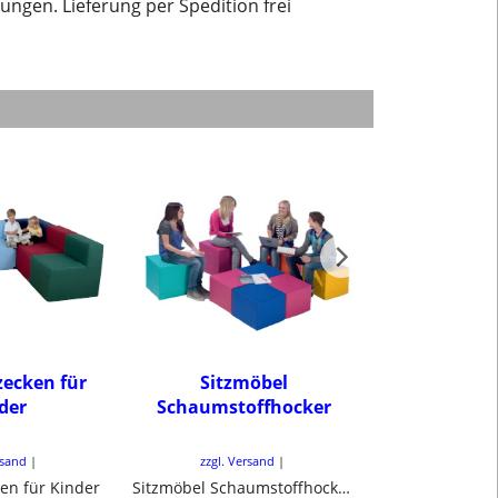
ungen. Lieferung per Spedition frei
tzecken für
Sitzmöbel
Sitzecken, P
der
Schaumstoffhocker
für Sch
Kinder
rsand
zzgl. Versand
zzgl. Ve
ken für Kinder
Sitzmöbel Schaumstoffhocker, Cube, Sitzwürfel