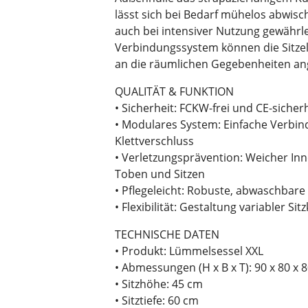
lässt sich bei Bedarf mühelos abwis
auch bei intensiver Nutzung gewährlei
Verbindungssystem können die Sitzele
an die räumlichen Gegebenheiten an
QUALITÄT & FUNKTION
• Sicherheit: FCKW-frei und CE-sicher
• Modulares System: Einfache Verbind
Klettverschluss
• Verletzungsprävention: Weicher In
Toben und Sitzen
• Pflegeleicht: Robuste, abwaschbar
• Flexibilität: Gestaltung variabler S
TECHNISCHE DATEN
• Produkt: Lümmelsessel XXL
• Abmessungen (H x B x T): 90 x 80 x 
• Sitzhöhe: 45 cm
• Sitztiefe: 60 cm