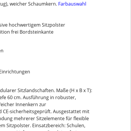
Bezug), weicher Schaumkern.
Farbauswahl
sive hochwertigem Sitzpolster
ition frei Bordsteinkante
en
 Einrichtungen
larer Sitzlandschaften. Maße (H x B x T):
tiefe 60 cm. Ausführung in robuster,
eicher Innenkern zur
 CE-sicherheitsgeprüft. Ausgestattet mit
ndung mehrerer Sitzelemente für flexible
 Sitzpolster. Einsatzbereich: Schulen,