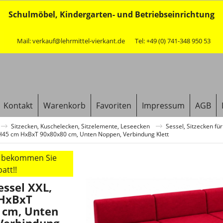
Schulmöbel, Kindergarten- und Betriebseinrichtung
Mail: verkauf@lehrmittel-vierkant.de
Tel: +49 (0) 741-348 950 53
Kontakt
Warenkorb
Favoriten
Impressum
AGB
Sitzecken, Kuschelecken, Sitzelemente, Leseecken
Sessel, Sitzecken für
H45 cm HxBxT 90x80x80 cm, Unten Noppen, Verbindung Klett
r bekommen Sie
att!!
ssel XXL,
HxBxT
 cm, Unten