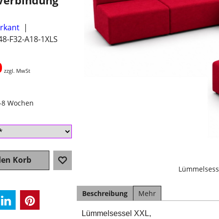
Verbindung
erkant
48-F32-A18-1XLS
0
zzgl. MwSt
4-8 Wochen
den Korb
Lümmelsess
Beschreibung
Mehr
Lümmelsessel XXL,