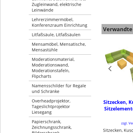
Zugleinwand, elektrische
Leinwände
Lehrerzimmermöbel,
Konferenzraum Einrichtung
Verwandte
Litfaßsäule, Litfaßsäulen
Mensamöbel, Mensatische,
Mensastühle
Moderationsmaterial,
Moderationswand,
Moderationstafeln,
Flipcharts
Namensschilder für Regale
und Schränke
Overheadprojektor,
Sitzecken, 
Tageslichtprojektor
Sitzelement
Liesegang
Papierschrank,
zzgl. V
Zeichnungsschrank,
Bilderschrank