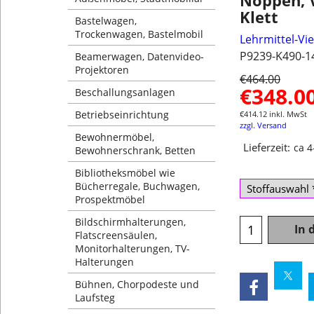
Noppen, 
Klett
Bastelwagen,
Trockenwagen, Bastelmobil
Lehrmittel-Vi
P9239-K490-1
Beamerwagen, Datenvideo-
Projektoren
€
464.00
€
348.0
Beschallungsanlagen
Betriebseinrichtung
€
414.12
inkl. MwSt
zzgl. Versand
Bewohnermöbel,
Lieferzeit:
ca 
Bewohnerschrank, Betten
Bibliotheksmöbel wie
Bücherregale, Buchwagen,
Prospektmöbel
Bildschirmhalterungen,
In 
Flatscreensäulen,
Monitorhalterungen, TV-
Halterungen
Bühnen, Chorpodeste und
Laufsteg