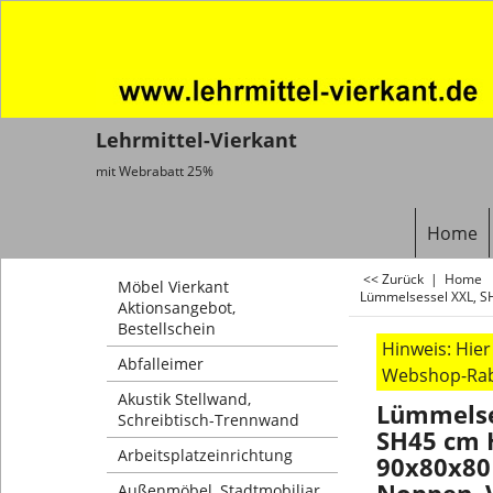
Lehrmittel-Vierkant
mit Webrabatt 25%
Home
<< Zurück
|
Home
Möbel Vierkant
Lümmelsessel XXL, S
Aktionsangebot,
Bestellschein
Hinweis: Hie
Abfalleimer
Webshop-Rab
Akustik Stellwand,
Lümmelse
Schreibtisch-Trennwand
SH45 cm 
Arbeitsplatzeinrichtung
90x80x80
Außenmöbel, Stadtmobiliar