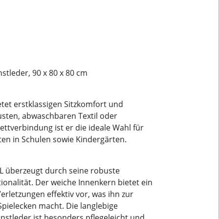
tleder, 90 x 80 x 80 cm
tet erstklassigen Sitzkomfort und
usten, abwaschbaren Textil oder
ttverbindung ist er die ideale Wahl für
ften in Schulen sowie Kindergärten.
L überzeugt durch seine robuste
onalität. Der weiche Innenkern bietet ein
rletzungen effektiv vor, was ihn zur
Spielecken macht. Die langlebige
stleder ist besonders pflegeleicht und