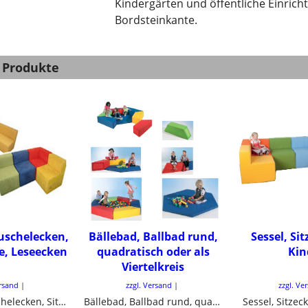
Kindergärten und öffentliche Einricht
Bordsteinkante.
 Produkte
Kuschelecken,
Bällebad, Ballbad rund,
Sessel, Si
e, Leseecken
quadratisch oder als
Kin
Viertelkreis
ersand
zzgl. Versand
zzgl. Ve
Sitzecken, Kuschelecken, Sitzelemente, Leseecken
Bällebad, Ballbad rund, quadratisch oder als Viertelkreis
Sessel, Sitzec