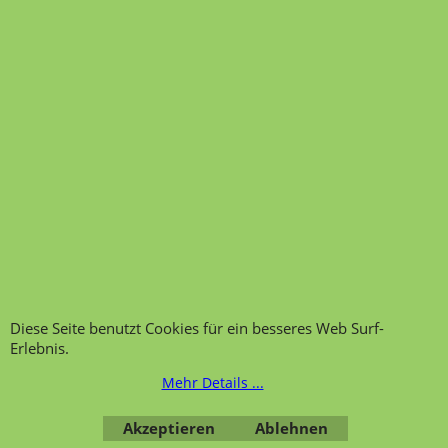
Internet: www.lehrmittel-vierkant.de
UStIDNr DE177661683
Copyright © 2008 [Lehrmittel Vierkant]. Alle Rechte vorbehalten.
Stand:
21.08.2008
Transportfragebogen für
FAQ, Fragen und Antworten
die Anlieferung von Möbel
Kategorien von A-Z von
Garantie und
Lehrmittel-Vierkant
Nachkaufservice
Kontakt
Ansprechpartner und
Telefonservice
Wir über uns
Hinweis zur
Impressum
Warenannahme
AGB
Diese Seite benutzt Cookies für ein besseres Web Surf-
Erlebnis.
Datenschutzerklärung
Mehr Details ...
Bestellung widerrufen
Akzeptieren
Ablehnen