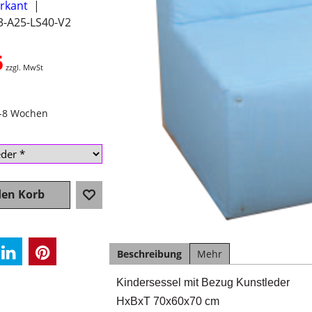
erkant
3-A25-LS40-V2
5
zzgl. MwSt
4-8 Wochen
den Korb
Beschreibung
Mehr
Kindersessel mit Bezug Kunstleder
HxBxT 70x60x70 cm