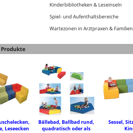
Kinderbibliotheken & Leseinseln
Spiel- und Aufenthaltsbereiche
Wartezonen in Arztpraxen & Familie
 Produkte
Kuschelecken,
Bällebad, Ballbad rund,
Sessel, Si
e, Leseecken
quadratisch oder als
Kin