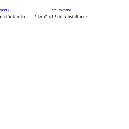
Kinder
rsand
zzgl. Versand
zzgl. Ve
ken für Kinder
Sitzmöbel Schaumstoffhocker, Cube, Sitzwürfel