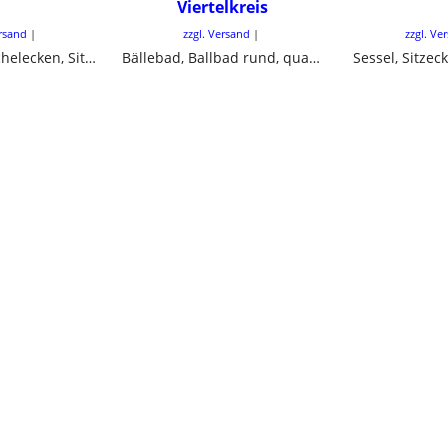
Viertelkreis
ersand
zzgl. Versand
zzgl. Ve
Sitzecken, Kuschelecken, Sitzelemente, Leseecken
Bällebad, Ballbad rund, quadratisch oder als Viertelkreis
Sessel, Sitzec