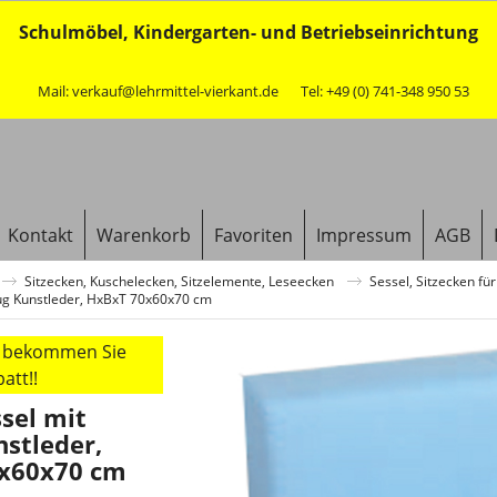
Schulmöbel, Kindergarten- und Betriebseinrichtung
Mail: verkauf@lehrmittel-vierkant.de
Tel: +49 (0) 741-348 950 53
Kontakt
Warenkorb
Favoriten
Impressum
AGB
Sitzecken, Kuschelecken, Sitzelemente, Leseecken
Sessel, Sitzecken für
ug Kunstleder, HxBxT 70x60x70 cm
r bekommen Sie
att!!
sel mit
stleder,
x60x70 cm