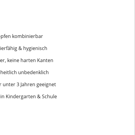
öpfen kombinierbar
ierfähig & hygienisch
der, keine harten Kanten
dheitlich unbedenklich
 unter 3 Jahren geeignet
 in Kindergarten & Schule