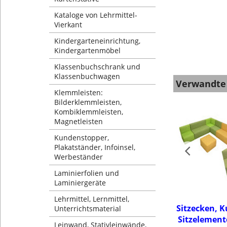
Kataloge von Lehrmittel-
Vierkant
Kindergarteneinrichtung,
Kindergartenmöbel
Klassenbuchschrank und
Klassenbuchwagen
Verwandte
Klemmleisten:
Bilderklemmleisten,
Kombiklemmleisten,
Magnetleisten
Kundenstopper,
Plakatständer, Infoinsel,
Werbeständer
Laminierfolien und
Laminiergeräte
Lehrmittel, Lernmittel,
Sitzecken, 
Unterrichtsmaterial
Sitzelement
Leinwand, Stativleinwände,