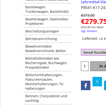
Lehrmittel-Vi
Bastelwagen,
P8541-K17-24
Trockenwagen, Bastelmobil
€
373.00
€
279.7
Beamerwagen, Datenvideo-
Projektoren
€
332.90
inkl. MwSt
Beschallungsanlagen
zzgl. Versand
Lieferzeit:
ca 
Betriebseinrichtung
Bewohnermöbel,
Bewohnerschrank, Betten
Bibliotheksmöbel wie
Bücherregale, Buchwagen,
In 
Prospektmöbel
Bildschirmhalterungen,
Flatscreensäulen,
Monitorhalterungen, TV-
Halterungen
Bühnen, Chorpodeste und
Laufsteg