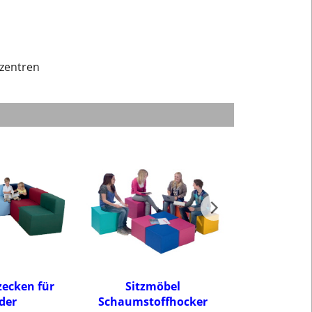
nzentren
tzecken für
Sitzmöbel
Sitzecken, P
der
Schaumstoffhocker
für Sch