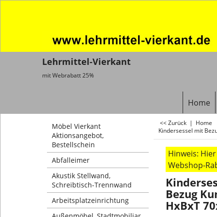
Lehrmittel-Vierkant
mit Webrabatt 25%
Home
<< Zurück
|
Home
Möbel Vierkant
Kindersessel mit Bez
Aktionsangebot,
Bestellschein
Hinweis: Hie
Abfalleimer
Webshop-Rab
Akustik Stellwand,
Kinderses
Schreibtisch-Trennwand
Bezug Kun
Arbeitsplatzeinrichtung
HxBxT 70
Außenmöbel, Stadtmobiliar