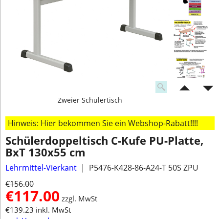
Zweier Schülertisch
Hinweis: Hier bekommen Sie ein Webshop-Rabatt!!!!
Schülerdoppeltisch C-Kufe PU-Platte,
BxT 130x55 cm
Lehrmittel-Vierkant
P5476-K428-86-A24-T 50S ZPU
€
156.00
€
117.00
zzgl. MwSt
€
139.23
inkl. MwSt