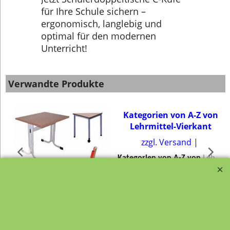
für Ihre Schule sichern –
ergonomisch, langlebig und
optimal für den modernen
Unterricht!
Verwandte Produkte
Kategorien von A-Z von
Lehrmittel-Vierkant
zzgl. Versand
K
ategorien von A-Z von Lehrmittel-Vierkant
Schulmöbel, Schultische,
Schülerstühle