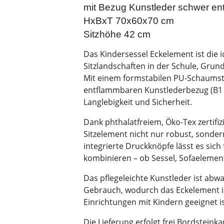
mit Bezug Kunstleder schwer e
HxBxT 70x60x70 cm
Sitzhöhe 42 cm
Das Kindersessel Eckelement ist die 
Sitzlandschaften in der Schule, Gru
Mit einem formstabilen PU-Schaums
entflammbaren Kunstlederbezug (B1 n
Langlebigkeit und Sicherheit.
Dank phthalatfreiem, Öko-Tex zertifi
Sitzelement nicht nur robust, sonde
integrierte Druckknöpfe lässt es sich
kombinieren – ob Sessel, Sofaelemen
Das pflegeleichte Kunstleder ist abw
Gebrauch, wodurch das Eckelement ide
Einrichtungen mit Kindern geeignet is
Die Lieferung erfolgt frei Bordsteink