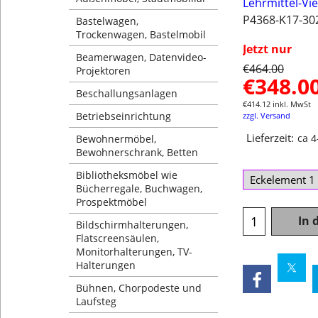
Lehrmittel-Vi
P4368-K17-30
Bastelwagen,
Trockenwagen, Bastelmobil
Jetzt nur
Beamerwagen, Datenvideo-
€
464.00
Projektoren
€
348.0
Beschallungsanlagen
€
414.12
inkl. MwSt
Betriebseinrichtung
zzgl. Versand
Lieferzeit:
ca 
Bewohnermöbel,
Bewohnerschrank, Betten
Bibliotheksmöbel wie
Bücherregale, Buchwagen,
Prospektmöbel
In 
Bildschirmhalterungen,
Flatscreensäulen,
Monitorhalterungen, TV-
Halterungen
Bühnen, Chorpodeste und
Laufsteg