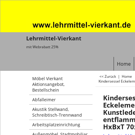
Lehrmittel-Vierkant
mit Webrabatt 25%
Home
<< Zurück
|
Home
Möbel Vierkant
Kindersessel Eckele
Aktionsangebot,
Bestellschein
Kinderses
Abfalleimer
Eckeleme
Akustik Stellwand,
Kunstled
Schreibtisch-Trennwand
entflamm
Arbeitsplatzeinrichtung
HxBxT 70
Außenmöbel, Stadtmobiliar