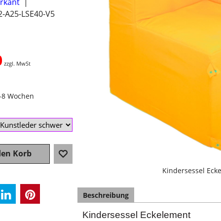
erkant
2-A25-LSE40-V5
0
zzgl. MwSt
4-8 Wochen
den Korb
Kindersessel Eck
Beschreibung
Kindersessel Eckelement