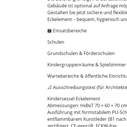
Gebäude ist optional auf Anfrage mög
Gestalten Sie jetzt sichere und flexi
Eckelement – bequem, hygienisch und 
🏫 Einsatzbereiche
Schulen
Grundschulen & Förderschulen
Kindergruppenräume & Spielzimmer
Wartebereiche & öffentliche Einrich
📐 Ausschreibungstext (für Architekt
Kindersessel Eckelement
Abmessungen: HxBxT 70 × 60 × 70 cm,
Ausführung mit formstabilem PU-Sc
entflammbarem Kunstleder (B1 nach D
zertifiziert, CE-geprüft, FCKW-frei.