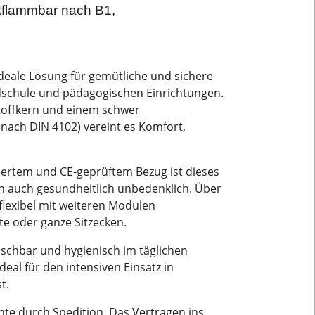
ntflammbar nach B1,
ideale Lösung für gemütliche und sichere
ndschule und pädagogischen Einrichtungen.
toffkern und einem schwer
ach DIN 4102) vereint es Komfort,
ziertem und CE-geprüftem Bezug ist dieses
rn auch gesundheitlich unbedenklich. Über
 flexibel mit weiteren Modulen
te oder ganze Sitzecken.
aschbar und hygienisch im täglichen
al für den intensiven Einsatz in
t.
ante durch Spedition. Das Vertragen ins