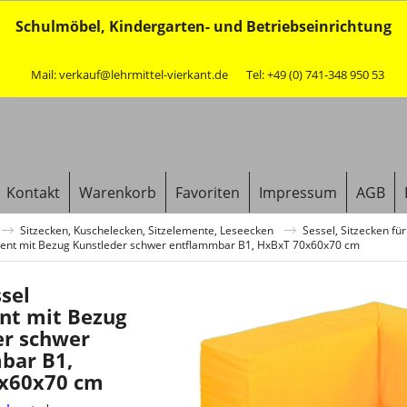
Schulmöbel, Kindergarten- und Betriebseinrichtung
Mail: verkauf@lehrmittel-vierkant.de
Tel: +49 (0) 741-348 950 53
Kontakt
Warenkorb
Favoriten
Impressum
AGB
Sitzecken, Kuschelecken, Sitzelemente, Leseecken
Sessel, Sitzecken für
ment mit Bezug Kunstleder schwer entflammbar B1, HxBxT 70x60x70 cm
sel
nt mit Bezug
er schwer
bar B1,
x60x70 cm