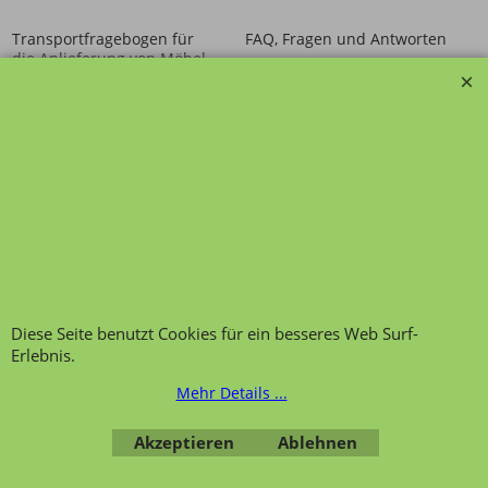
Transportfragebogen für
FAQ, Fragen und Antworten
die Anlieferung von Möbel
Kategorien von A-Z von
Garantie und
Lehrmittel-Vierkant
Nachkaufservice
Kontakt
Ansprechpartner und
Telefonservice
Wir über uns
Hinweis zur
Impressum
Warenannahme
AGB
Datenschutzerklärung
Bestellung widerrufen
Diese Seite benutzt Cookies für ein besseres Web Surf-
Erlebnis.
Mehr Details ...
Übersicht
Kategorien
,
Kontaktformular
,
Impressum
,
AGB
,
Akzeptieren
Ablehnen
Datenschutz