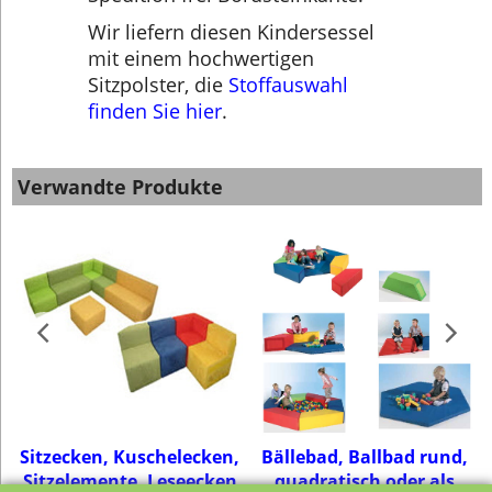
Wir liefern diesen Kindersessel
mit einem hochwertigen
Sitzpolster, die
Stoffauswahl
finden Sie hier
.
Verwandte Produkte
door
Sitzecken, Kuschelecken,
Bällebad, Ballbad rund,
Sitzelemente, Leseecken
quadratisch oder als