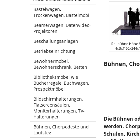
Bastelwagen,
Trockenwagen, Bastelmobil
Beamerwagen, Datenvideo-
Projektoren
Beschallungsanlagen
Rollbühne Höhe 
HxBxT 60x244x1
Betriebseinrichtung
Bewohnermöbel,
Bühnen, Cho
Bewohnerschrank, Betten
Bibliotheksmöbel wie
Bücherregale, Buchwagen,
Prospektmöbel
Bildschirmhalterungen,
Flatscreensäulen,
Monitorhalterungen, TV-
Halterungen
Die Bühnen ode
werden. Chorpo
Bühnen, Chorpodeste und
Laufsteg
Schulen, Kirc