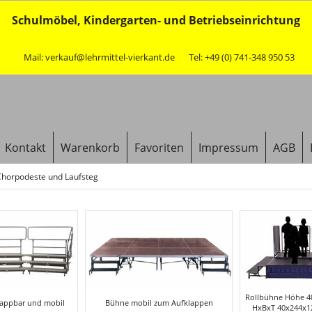
Schulmöbel, Kindergarten- und Betriebseinrichtung
Mail: verkauf@lehrmittel-vierkant.de
Tel: +49 (0) 741-348 950 53
Kontakt
Warenkorb
Favoriten
Impressum
AGB
Chorpodeste und Laufsteg
Rollbühne Höhe 4
lappbar und mobil
Bühne mobil zum Aufklappen
HxBxT 40x244x12