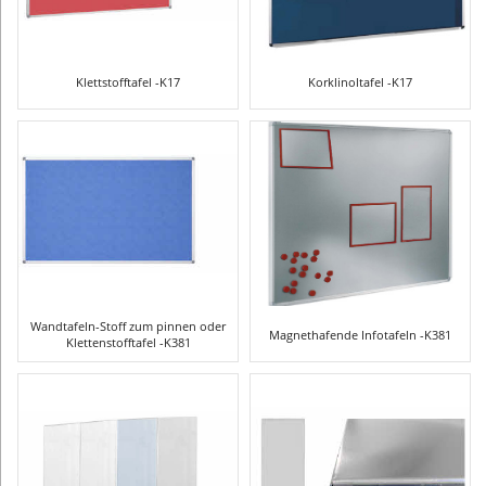
Klettstofftafel -K17
Korklinoltafel -K17
Wandtafeln-Stoff zum pinnen oder
Magnethafende Infotafeln -K381
Klettenstofftafel -K381