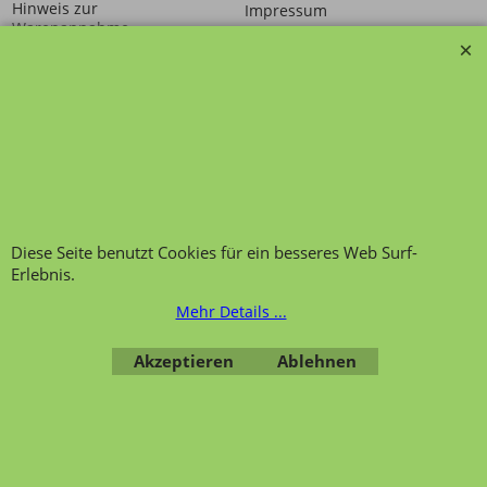
Hinweis zur
Impressum
Warenannahme
AGB
Datenschutzerklärung
Bestellung widerrufen
Übersicht
Kategorien
,
Kontaktformular
,
Impressum
,
AGB
,
Diese Seite benutzt Cookies für ein besseres Web Surf-
Datenschutz
Erlebnis.
Mehr Details ...
Akzeptieren
Ablehnen
WebShop erstellt mit ShopFactory Shop Software.