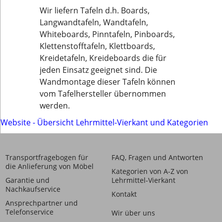
Wir liefern Tafeln d.h. Boards,
Langwandtafeln, Wandtafeln,
Whiteboards, Pinntafeln, Pinboards,
Klettenstofftafeln, Klettboards,
Kreidetafeln, Kreideboards die für
jeden Einsatz geeignet sind. Die
Wandmontage dieser Tafeln können
vom Tafelhersteller übernommen
werden.
Website - Übersicht Lehrmittel-Vierkant und Kategorien
Transportfragebogen für
FAQ, Fragen und Antworten
die Anlieferung von Möbel
Kategorien von A-Z von
Garantie und
Lehrmittel-Vierkant
Nachkaufservice
Kontakt
Ansprechpartner und
Telefonservice
Wir über uns