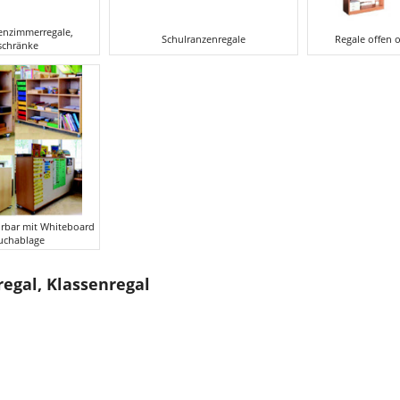
senzimmerregale,
Schulranzenregale
Regale offen
schränke
hrbar mit Whiteboard
uchablage
egal, Klassenregal