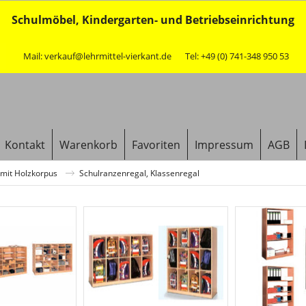
Schulmöbel, Kindergarten- und Betriebseinrichtung
Mail: verkauf@lehrmittel-vierkant.de
Tel: +49 (0) 741-348 950 53
Kontakt
Warenkorb
Favoriten
Impressum
AGB
mit Holzkorpus
Schulranzenregal, Klassenregal