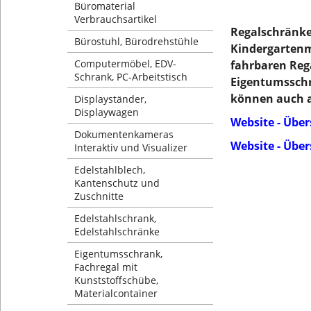
Büromaterial
Verbrauchsartikel
Regalschränke 
Bürostuhl, Bürodrehstühle
Kindergartenm
Computermöbel, EDV-
fahrbaren Reg
Schrank, PC-Arbeitstisch
Eigentumsschr
können auch al
Displayständer,
Displaywagen
Website - Über
Dokumentenkameras
Website - Übe
Interaktiv und Visualizer
Edelstahlblech,
Kantenschutz und
Zuschnitte
Edelstahlschrank,
Edelstahlschränke
Eigentumsschrank,
Fachregal mit
Kunststoffschübe,
Materialcontainer