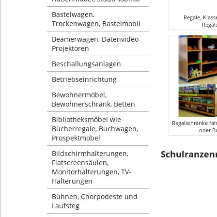
Bastelwagen,
Regale, Klas
Trockenwagen, Bastelmobil
Regal
Beamerwagen, Datenvideo-
Projektoren
Beschallungsanlagen
Betriebseinrichtung
Bewohnermöbel,
Bewohnerschrank, Betten
Bibliotheksmöbel wie
Regalschränke fa
Bücherregale, Buchwagen,
oder B
Prospektmöbel
Schulranzenr
Bildschirmhalterungen,
Flatscreensäulen,
Monitorhalterungen, TV-
Halterungen
Bühnen, Chorpodeste und
Laufsteg