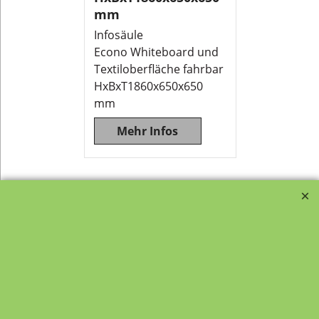
mm
Infosäule
Econo Whiteboard und
Textiloberfläche fahrbar
HxBxT1860x650x650
mm
Mehr Infos
Litfaßsäule, Litfaßsäulen rund oder
quadratisch. Litfaßsäule Quadratisch
auf Rollen für Kindergarten, Schule
oder Büro bzw.
Betriebseinrichtung. Diese Litfaßsäulen
sind mit Rahmen aus
pulverbeschichtetem Stahlblech.
Mobile Litfaßsäule mit Rollensockel