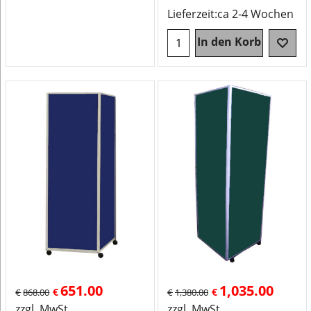
Lieferzeit:
ca 2-4 Wochen
In den Korb
651.00
1,035.00
€
€
€
868.00
€
1,380.00
zzgl. MwSt
zzgl. MwSt