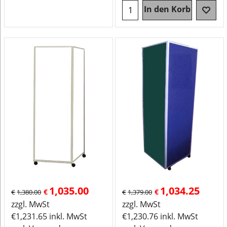
In den Korb
1,035.00
1,034.25
€
€
€
1,380.00
€
1,379.00
zzgl. MwSt
zzgl. MwSt
€
1,231.65
inkl. MwSt
€
1,230.76
inkl. MwSt