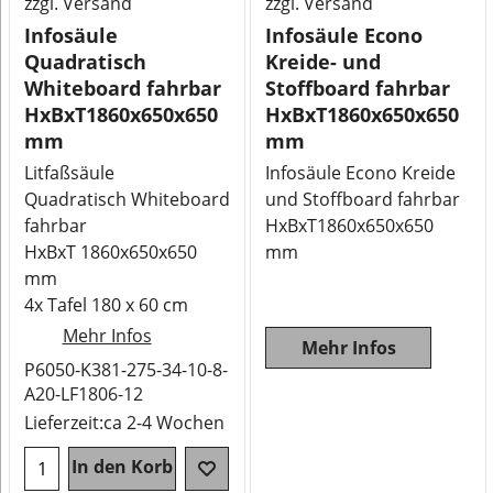
zzgl. Versand
zzgl. Versand
Infosäule
Infosäule Econo
Quadratisch
Kreide- und
Whiteboard fahrbar
Stoffboard fahrbar
HxBxT1860x650x650
HxBxT1860x650x650
mm
mm
Litfaßsäule
Infosäule Econo Kreide
Quadratisch Whiteboard
und Stoffboard fahrbar
fahrbar
HxBxT1860x650x650
HxBxT 1860x650x650
mm
mm
4x Tafel 180 x 60 cm
Mehr Infos
Mehr Infos
P6050-K381-275-34-10-8-
A20-LF1806-12
Lieferzeit:
ca 2-4 Wochen
In den Korb