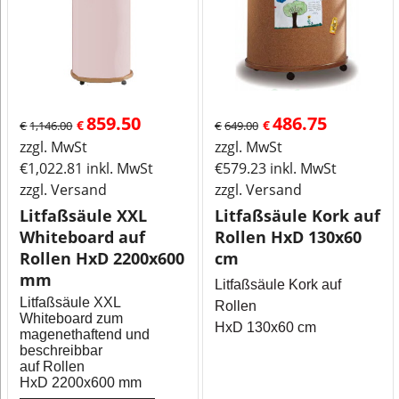
859.50
486.75
€
€
€
1,146.00
€
649.00
zzgl. MwSt
zzgl. MwSt
€
1,022.81
inkl. MwSt
€
579.23
inkl. MwSt
zzgl. Versand
zzgl. Versand
Litfaßsäule XXL
Litfaßsäule Kork auf
Whiteboard auf
Rollen HxD 130x60
Rollen HxD 2200x600
cm
mm
Litfaßsäule Kork auf
Litfaßsäule XXL
Rollen
Whiteboard zum
HxD 130x60 cm
magenethaftend und
beschreibbar
auf Rollen
HxD 2200x600 mm