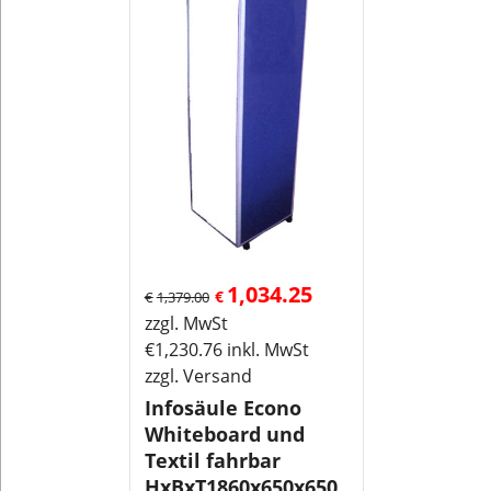
1,034.25
€
€
1,379.00
zzgl. MwSt
€
1,230.76
inkl. MwSt
zzgl. Versand
Infosäule Econo
Whiteboard und
Textil fahrbar
HxBxT1860x650x650