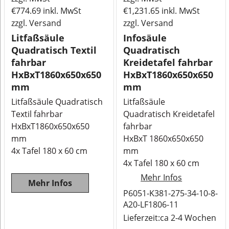
€
774.69
inkl. MwSt
€
1,231.65
inkl. MwSt
zzgl. Versand
zzgl. Versand
Litfaßsäule
Infosäule
Quadratisch Textil
Quadratisch
fahrbar
Kreidetafel fahrbar
HxBxT1860x650x650
HxBxT1860x650x650
mm
mm
Litfaßsäule Quadratisch
Litfaßsäule
Textil fahrbar
Quadratisch Kreidetafel
HxBxT1860x650x650
fahrbar
mm
HxBxT 1860x650x650
4x Tafel 180 x 60 cm
mm
4x Tafel 180 x 60 cm
Mehr Infos
Mehr Infos
P6051-K381-275-34-10-8-
A20-LF1806-11
Lieferzeit:
ca 2-4 Wochen