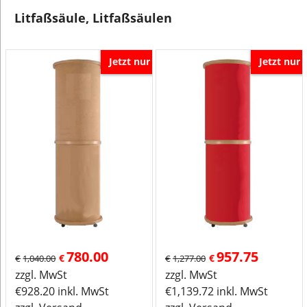
Litfaßsäule, Litfaßsäulen
Jetzt nur
Jetzt nur
780.00
957.75
€
€
€
1,040.00
€
1,277.00
zzgl. MwSt
zzgl. MwSt
€
928.20
inkl. MwSt
€
1,139.72
inkl. MwSt