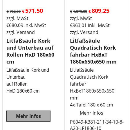
571.50
809.25
€
€
€
762.00
€
1,079.00
zzgl. MwSt
zzgl. MwSt
€
680.09
inkl. MwSt
€
963.01
inkl. MwSt
zzgl. Versand
zzgl. Versand
Litfaßsäule Kork
Litfaßsäule
und Unterbau auf
Quadratisch Kork
Rollen HxD 180x60
fahrbar HxBxT
cm
1860x650x650 mm
Litfaßsäule
Litfaßsäule Kork und
Quadratisch Kork
Unterbau
fahrbar
auf Rollen
HxBxT1860x650x650
HxD 180x60 cm
mm
4x Tafel 180 x 60 cm
Mehr Infos
Mehr Infos
P6049-K381-211-34-10-8-
A20-LF1806-10