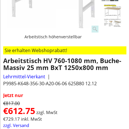
Arbeitstisch höhenverstellbar
Sie erhalten Webshoprabatt!
Arbeitstisch HV 760-1080 mm, Buche-
Massiv 25 mm BxT 1250x800 mm
Lehrmittel-Vierkant
P9985-K648-356-30-A20-06-06 625B80 12.12
Jetzt nur
€
817.00
€
612.75
zzgl. MwSt
€
729.17
inkl. MwSt
zzgl. Versand