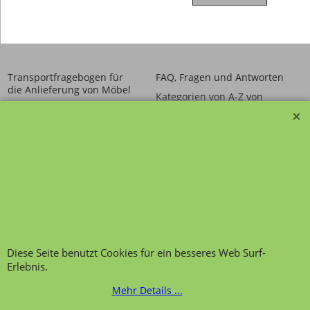
Transportfragebogen für
FAQ, Fragen und Antworten
die Anlieferung von Möbel
Kategorien von A-Z von
Garantie und
Lehrmittel-Vierkant
Nachkaufservice
Kontakt
Ansprechpartner und
Telefonservice
Wir über uns
Hinweis zur
Impressum
Warenannahme
AGB
Datenschutzerklärung
Bestellung widerrufen
Diese Seite benutzt Cookies für ein besseres Web Surf-
Erlebnis.
Mehr Details ...