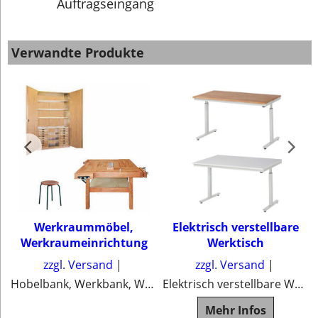
Auftragseingang
Verwandte Produkte
Werkraummöbel,
Elektrisch verstellbare
Werkraumeinrichtung
Werktisch
zzgl. Versand
zzgl. Versand
Hobelbank, Werkbank, Werktische, Werkschrank, Hocker
Elektrisch verstellbare Werktisch
e
Mehr Infos