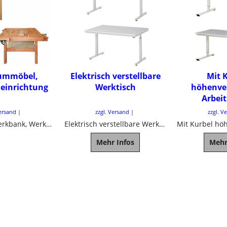
ummöbel,
Elektrisch verstellbare
Mit 
einrichtung
Werktisch
höhenver
Arbeit
Versand
zzgl. Versand
zzgl. V
Hobelbank, Werkbank, Werktische, Werkschrank, Hocker
Elektrisch verstellbare Werktisch
Mehr Infos
Mehr