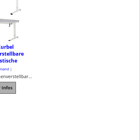
Kurbel
stellbare
stische
ersand
Mit Kurbel höhenverstellbare Arbeitstische
 Infos