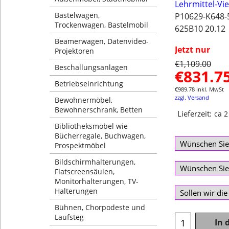
Lehrmittel-Vi
Bastelwagen,
P10629-K648-
Trockenwagen, Bastelmobil
625B10 20.12
Beamerwagen, Datenvideo-
Jetzt nur
Projektoren
€
1,109.00
Beschallungsanlagen
€
831.7
Betriebseinrichtung
€
989.78
inkl. MwSt
zzgl. Versand
Bewohnermöbel,
Bewohnerschrank, Betten
Lieferzeit:
ca 
Bibliotheksmöbel wie
Bücherregale, Buchwagen,
Prospektmöbel
Bildschirmhalterungen,
Flatscreensäulen,
Monitorhalterungen, TV-
Halterungen
Bühnen, Chorpodeste und
Laufsteg
In 