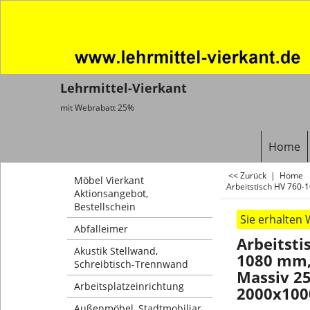
Lehrmittel-Vierkant
mit Webrabatt 25%
Home
<< Zurück
|
Home
Möbel Vierkant
Arbeitstisch HV 760
Aktionsangebot,
Bestellschein
Sie erhalten
Abfalleimer
Arbeitsti
Akustik Stellwand,
1080 mm,
Schreibtisch-Trennwand
Massiv 2
Arbeitsplatzeinrichtung
2000x10
Außenmöbel, Stadtmobiliar