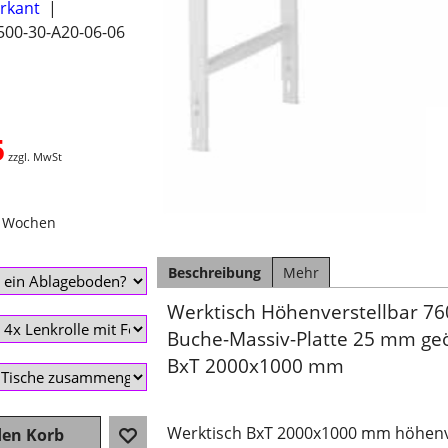
erkant
500-30-A20-06-06
5
zzgl. MwSt
2 Wochen
Beschreibung
Mehr
Werktisch Höhenverstellbar 76
Buche-Massiv-Platte 25 mm geö
BxT 2000x1000 mm
Werktisch BxT 2000x1000 mm höhenve
den Korb