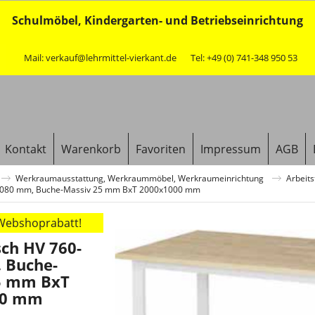
Schulmöbel, Kindergarten- und Betriebseinrichtung
Mail: verkauf@lehrmittel-vierkant.de
Tel: +49 (0) 741-348 950 53
Kontakt
Warenkorb
Favoriten
Impressum
AGB
Werkraumausstattung, Werkraummöbel, Werkraumeinrichtung
Arbeit
-1080 mm, Buche-Massiv 25 mm BxT 2000x1000 mm
 Webshoprabatt!
sch HV 760-
 Buche-
5 mm BxT
00 mm