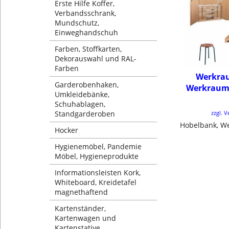
Erste Hilfe Koffer,
Verbandsschrank,
Mundschutz,
Einweghandschuh
Farben, Stoffkarten,
Dekorauswahl und RAL-
Farben
Werkra
Garderobenhaken,
Werkraum
Umkleidebänke,
Schuhablagen,
Standgarderoben
zzgl. 
Hocker
Hygienemöbel, Pandemie
Möbel, Hygieneprodukte
Informationsleisten Kork,
Whiteboard, Kreidetafel
magnethaftend
Kartenständer,
Kartenwagen und
Kartenstative