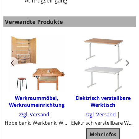
Auftragseingang
Verwandte Produkte
Werkraummöbel,
Elektrisch verstellbare
Werkraumeinrichtung
Werktisch
zzgl. Versand
zzgl. Versand
Hobelbank, Werkbank, Werktische, Werkschrank, Hocker
Elektrisch verstellbare Werktisch
e
Mehr Infos