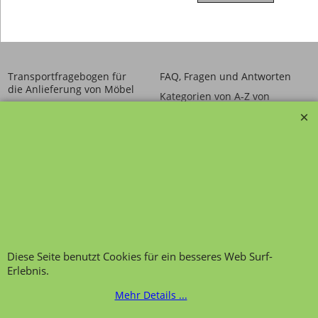
Transportfragebogen für
FAQ, Fragen und Antworten
die Anlieferung von Möbel
Kategorien von A-Z von
Garantie und
Lehrmittel-Vierkant
Nachkaufservice
Kontakt
Ansprechpartner und
Telefonservice
Wir über uns
Hinweis zur
Impressum
Warenannahme
AGB
Datenschutzerklärung
Bestellung widerrufen
Diese Seite benutzt Cookies für ein besseres Web Surf-
Erlebnis.
Mehr Details ...