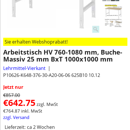
Sie erhalten Webshoprabatt!
Arbeitstisch HV 760-1080 mm, Buche-
Massiv 25 mm BxT 1000x1000 mm
Lehrmittel-Vierkant
P10626-K648-376-30-A20-06-06 625B10 10.12
Jetzt nur
€
857.00
€
642.75
zzgl. MwSt
€
764.87
inkl. MwSt
zzgl. Versand
Lieferzeit:
ca 2 Wochen