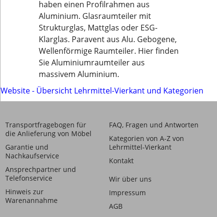
haben einen Profilrahmen aus
Aluminium. Glasraumteiler mit
Strukturglas, Mattglas oder ESG-
Klarglas. Paravent aus Alu. Gebogene,
Wellenförmige Raumteiler. Hier finden
Sie Aluminiumraumteiler aus
massivem Aluminium.
Website - Übersicht Lehrmittel-Vierkant und Kategorien
Transportfragebogen für
FAQ, Fragen und Antworten
die Anlieferung von Möbel
Kategorien von A-Z von
Garantie und
Lehrmittel-Vierkant
Nachkaufservice
Kontakt
Ansprechpartner und
Telefonservice
Wir über uns
Hinweis zur
Impressum
Warenannahme
AGB