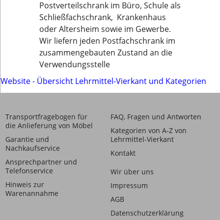
Postverteilschrank im Büro, Schule als
Schließfachschrank, Krankenhaus
oder Altersheim sowie im Gewerbe.
Wir liefern jeden Postfachschrank im
zusammengebauten Zustand an die
Verwendungsstelle
Website - Übersicht Lehrmittel-Vierkant und Kategorien
Transportfragebogen für
FAQ, Fragen und Antworten
die Anlieferung von Möbel
Kategorien von A-Z von
Garantie und
Lehrmittel-Vierkant
Nachkaufservice
Kontakt
Ansprechpartner und
Telefonservice
Wir über uns
Hinweis zur
Impressum
Warenannahme
AGB
Datenschutzerklärung