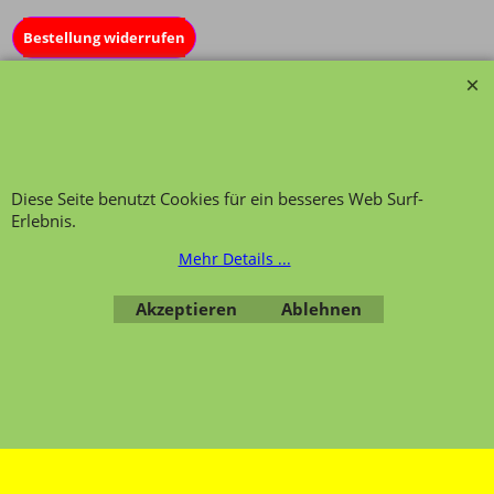
Bestellung widerrufen
Übersicht
Kategorien
,
Kontaktformular
,
Impressum
,
AGB
,
Datenschutz
Diese Seite benutzt Cookies für ein besseres Web Surf-
Erlebnis.
Mehr Details ...
Akzeptieren
Ablehnen
WebShop erstellt mit ShopFactory Shop Software.