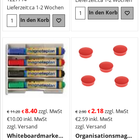
Lieferzeit:
ca 1-2 Wochen
Lieferzeit:
ca 1-2 Wochen
In den Korb
In den Korb
8.40
2.18
zzgl. MwSt
zzgl. MwSt
€
€
€
11.20
€
2.90
€
10.00
inkl. MwSt
€
2.59
inkl. MwSt
zzgl. Versand
zzgl. Versand
Whiteboardmarkerhalterung
Organisationsmagnet