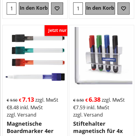
In den Korb
In den Korb
Jetzt nur
7.13
6.38
zzgl. MwSt
zzgl. MwSt
€
€
€
9.50
€
8.50
€
8.48
inkl. MwSt
€
7.59
inkl. MwSt
zzgl. Versand
zzgl. Versand
Magnetische
Stiftehalter
Boardmarker 4er
magnetisch für 4x