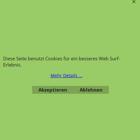
Hinweis zur
Impressum
Warenannahme
AGB
Datenschutzerklärung
Bestellung widerrufen
Diese Seite benutzt Cookies für ein besseres Web Surf-
Erlebnis.
Übersicht
Kategorien
,
Kontaktformular
,
Impressum
,
AGB
,
Mehr Details ...
Datenschutz
Akzeptieren
Ablehnen
WebShop erstellt mit ShopFactory Shop Software.