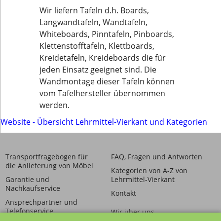
Wir liefern Tafeln d.h. Boards,
Langwandtafeln, Wandtafeln,
Whiteboards, Pinntafeln, Pinboards,
Klettenstofftafeln, Klettboards,
Kreidetafeln, Kreideboards die für
jeden Einsatz geeignet sind. Die
Wandmontage dieser Tafeln können
vom Tafelhersteller übernommen
werden.
Website - Übersicht Lehrmittel-Vierkant und Kategorien
Transportfragebogen für
FAQ, Fragen und Antworten
die Anlieferung von Möbel
Kategorien von A-Z von
Garantie und
Lehrmittel-Vierkant
Nachkaufservice
Kontakt
Ansprechpartner und
Telefonservice
Wir über uns