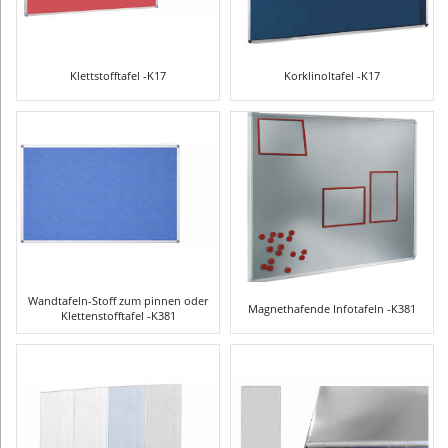
Klettstofftafel -K17
Korklinoltafel -K17
Wandtafeln-Stoff zum pinnen oder
Magnethafende Infotafeln -K381
Klettenstofftafel -K381